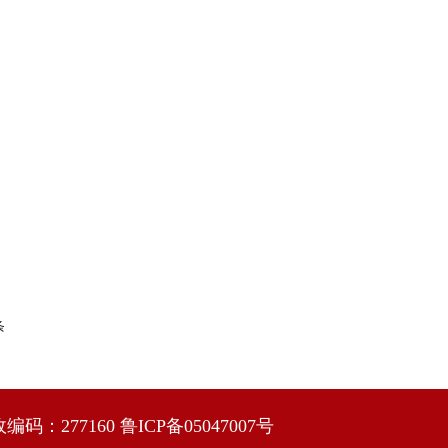
条
政编码：277160
鲁ICP备05047007号